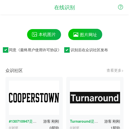
在线识别
本机图片
图片网址
同意《
最终用户使用许可协议
》
识别后在众识社区发布
众识社区
查看更多>
#130710947
是什么字体？
游客
刚刚
Turnaround
是什么字体？
游客
刚刚
0浏览
0帮助
0浏览
1帮助